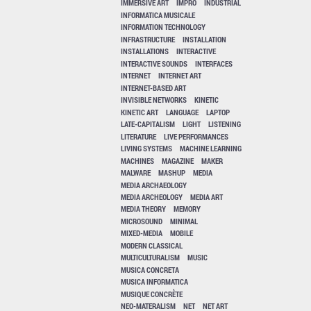
IMMERSIVE ART
IMPRO
INDUSTRIAL
INFORMATICA MUSICALE
INFORMATION TECHNOLOGY
INFRASTRUCTURE
INSTALLATION
INSTALLATIONS
INTERACTIVE
INTERACTIVE SOUNDS
INTERFACES
INTERNET
INTERNET ART
INTERNET-BASED ART
INVISIBLE NETWORKS
KINETIC
KINETIC ART
LANGUAGE
LAPTOP
LATE-CAPITALISM
LIGHT
LISTENING
LITERATURE
LIVE PERFORMANCES
LIVING SYSTEMS
MACHINE LEARNING
MACHINES
MAGAZINE
MAKER
MALWARE
MASHUP
MEDIA
MEDIA ARCHAEOLOGY
MEDIA ARCHEOLOGY
MEDIA ART
MEDIA THEORY
MEMORY
MICROSOUND
MINIMAL
MIXED-MEDIA
MOBILE
MODERN CLASSICAL
MULTICULTURALISM
MUSIC
MUSICA CONCRETA
MUSICA INFORMATICA
MUSIQUE CONCRÈTE
NEO-MATERALISM
NET
NET ART