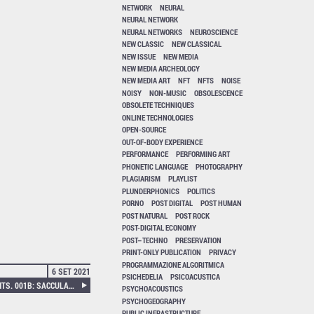
NETWORK
NEURAL
NEURAL NETWORK
NEURAL NETWORKS
NEUROSCIENCE
NEW CLASSIC
NEW CLASSICAL
NEW ISSUE
NEW MEDIA
NEW MEDIA ARCHEOLOGY
NEW MEDIA ART
NFT
NFTS
NOISE
NOISY
NON-MUSIC
OBSOLESCENCE
OBSOLETE TECHNIQUES
ONLINE TECHNOLOGIES
OPEN-SOURCE
OUT-OF-BODY EXPERIENCE
PERFORMANCE
PERFORMING ART
PHONETIC LANGUAGE
PHOTOGRAPHY
PLAGIARISM
PLAYLIST
PLUNDERPHONICS
POLITICS
PORNO
POST DIGITAL
POST HUMAN
POST NATURAL
POST ROCK
POST-DIGITAL ECONOMY
POST–TECHNO
PRESERVATION
PRINT-ONLY PUBLICATION
PRIVACY
PROGRAMMAZIONE ALGORITMICA
6 SET 2021
PSICHEDELIA
PSICOACUSTICA
XENOLOGICAL ENTANGLEMENTS. 001B: SACCULAR FOUNT
PSYCHOACOUSTICS
PSYCHOGEOGRAPHY
PUBLIC INFRASTRUCTURE