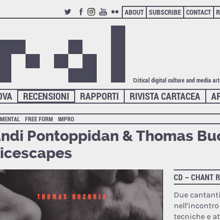
ABOUT
SUBSCRIBE
CONTACT
R
TWITTER
FACEBOOK
INSTAGRAM
YOUTUBE
FLICKR
Critical digital culture and media ar
OVA
RECENSIONI
RAPPORTI
RIVISTA CARTACEA
A
IMENTAL
FREE FORM
IMPRO
ndi Pontoppidan & Thomas Bu
icescapes
CD – CHANT 
Due cantanti
nell’incontro
tecniche e at