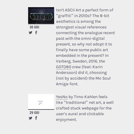
Isn’t ASCII Art a perfect form of
“graffiti” in 2010s? The 8-bit
aesthetics is among the
strongest visual references
30 GIU
connecting the analogue recent
past with the omni-digital
present, so why not adopt it to
finally have some public art
embedded in the present? In
Varberg, Sweden, 2016, the
GOTO80
crew (feat: Karin
Andersson) did it, choosing
(not by accident) the Mo Soul
Amiga-font.
YesNo
by Timo Kahlen feels
like “traditional” net art, a well
crafted stuck webpage for the
29 GIU
user’s aural and clickable
enjoyment.