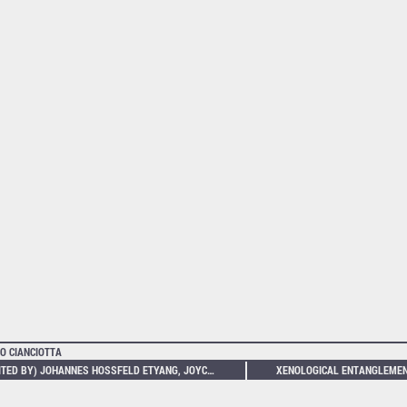
O CIANCIOTTA
(EDITED BY) JOHANNES HOSSFELD ETYANG, JOYCE NYAIRO, FLORIAN SIEVERS – TEN CITIES, CLUBBING IN NAIROBI, CAIRO, KYIV, JOHANNESBURG, BERLIN, NAPLES, LUANDA, LAGOS, BRISTOL, LISBON, 1960–MARCH 2020