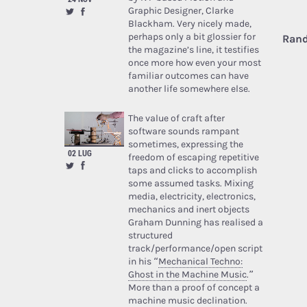
Graphic Designer, Clarke
Blackham. Very nicely made,
perhaps only a bit glossier for
Rand
the magazine’s line, it testifies
once more how even your most
familiar outcomes can have
another life somewhere else.
The value of craft after
software sounds rampant
sometimes, expressing the
02 LUG
freedom of escaping repetitive
taps and clicks to accomplish
some assumed tasks. Mixing
media, electricity, electronics,
mechanics and inert objects
Graham Dunning has realised a
structured
track/performance/open script
in his “
Mechanical Techno:
Ghost in the Machine Music
.”
More than a proof of concept a
machine music declination.