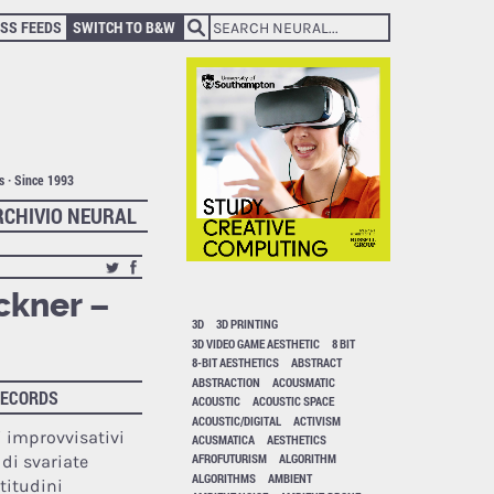
SS FEEDS
SWITCH TO B&W
ts · Since 1993
RCHIVIO NEURAL
ckner –
3D
3D PRINTING
3D VIDEO GAME AESTHETIC
8 BIT
8-BIT AESTHETICS
ABSTRACT
ABSTRACTION
ACOUSMATIC
RECORDS
ACOUSTIC
ACOUSTIC SPACE
ACOUSTIC/DIGITAL
ACTIVISM
 improvvisativi
ACUSMATICA
AESTHETICS
AFROFUTURISM
ALGORITHM
 di svariate
ALGORITHMS
AMBIENT
titudini