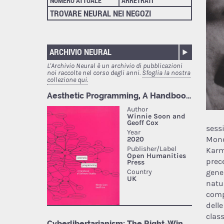
NUMERO ATTUALE
ARRETRATI
TROVARE NEURAL NEI NEGOZI
ARCHIVIO NEURAL
L'Archivio Neural è un archivio di pubblicazioni
noi raccolte nel corso degli anni.
Sfoglia la nostra
collezione qui.
sess
Mond
Karm
prec
gener
natu
comp
dell
class