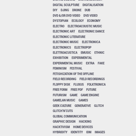
DIGITAL SCULPTURE
DIGITALISATION
DIY
DJING
DRONE
DUB
DVD &/OR DVD VIDEO
DVD VIDEO
DYSTOPIAN
ECOLOGY
ECONOMY
ELECTRO
ELECTROACOUSTIC MUSIC
ELECTRONIC ART
ELECTRONIC DANCE
ELECTRONIC LITERATURE
ELECTRONIC MUSIC
ELECTRONICA
ELECTRONICS
ELECTROPOP
ELETTROACUSTICA
EMUSIC
ETHNIC
EXHIBITION
EXPERIMENTAL
EXPERIMENTAL MUSIC
EXTRA
FAKE
FEMINISM
FESTIVAL
FETISHIZATION OF THE OFFLINE
FIELD RECORDING
FIELD RECORDINGS
FLOPPY DISK
FLUXUS
FOLKTRONICA
FREE FORM
FREE PDF
FUTURE
FUTURISM
GAME
GAME ENGINE
GAMELAN MUSIC
GAMES
GEEK CULTURE
GENERATIVE
GLITCH
GLITCH'N'CUTS
GLOBAL COMMUNICATION
GRAPHIC DESIGN
HACKING
HACKTIVISM
HOME DEVICES
HYBRIDITY
IDENTITY
IDM
IMAGES