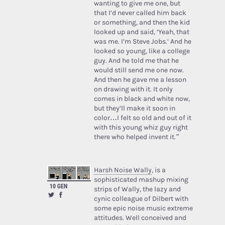
wanting to give me one, but
that I’d never called him back
or something, and then the kid
looked up and said, ‘Yeah, that
was me. I’m Steve Jobs.’ And he
looked so young, like a college
guy. And he told me that he
would still send me one now.
And then he gave me a lesson
on drawing with it. It only
comes in black and white now,
but they’ll make it soon in
color…I felt so old and out of it
with this young whiz guy right
there who helped invent it.”
Harsh Noise Wally
, is a
sophisticated mashup mixing
10 GEN
strips of Wally, the lazy and
cynic colleague of Dilbert with
some epic noise music extreme
attitudes. Well conceived and