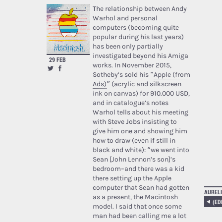
The relationship between Andy
Warhol and personal
computers (becoming quite
popular during his last years)
has been only partially
investigated beyond his Amiga
29 FEB
works. In November 2015,
Sotheby’s sold his “
Apple (from
Ads)
” (acrylic and silkscreen
ink on canvas) for 910.000 USD,
and in catalogue’s notes
Warhol tells about his meeting
with Steve Jobs insisting to
give him one and showing him
how to draw (even if still in
black and white): “we went into
Sean [John Lennon’s son]’s
bedroom–and there was a kid
there setting up the Apple
computer that Sean had gotten
AURELI
as a present, the Macintosh
model. I said that once some
man had been calling me a lot