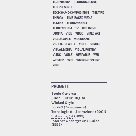
TECHNOLOGY
TECHNOSCIENCE
TELEPRESENCE
TEXT-SOUND COMPOSITION
THEATRE
THEORY
TIME-BASED MEDIA
TOKENS
TRANSMEDIALE
TURNTABLISM
TV
USB DRIVE
UTOPIA
VIDE
VIDEO
VIDEO ART
VIDEO GAMES
VIDEOGAME
VIRTUAL REALITY
VIRUS
VISUAL
VISUAL MEDIA
VISUAL POETRY
VJING
VOICE
WEARABLE
WEB
WEBAPP
WIFI
WORKING ONLINE
ZINE
PROGETTI
Sonic Genoma
Suoni Futuri Digitali
Wicked Style
nordiC (Dissonanze)
Tecnologie di Liberazione
(2001)
Virtual Light
(1995)
Internet Underground Guide
(1995)