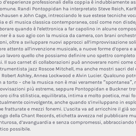
co d’esperienze professionali della coppia è indubbiamente ass
comune. Randi Pontoppidan ha interpretato Steve Reich, Karl
khausen e John Cage, intrecciando le sue estese tecniche vocal
ia e di musica classica contemporanea, così come non disde
aborare quando è l’elettronica a far capolino in alcune compo
ner è a suo agio con la musica da camera, con brani orchestral
oni, oltre a sviluppare nuovi approcci all’improvvisazione sol
re attento all’invenzione musicale, a nuove forme d’opera e
suo lavoro quello che possiamo definire uno spettro completo 
si. Il suo carnet di collaborazioni può annoverare nomi come q
strumentista jazz Roscoe Mitchell, ma anche mostri sacri de
i Robert Ashley, Annea Lockwood e Alvin Lucier. Qualcuno pot
n a torto – che la musica non è mai veramente “spontanea”, 
ovvisazioni più estreme, seppure Pontoppidan e Buckner tro
oro cifra stilistica, equilibrata, intima e molto poetica, mai 
itualmente coinvolgente, anche quando s’inviluppano in esplo
be fratturate e mezzi fonemi. L’uscita va ad arricchire il già s
logo della Chant Records, etichetta avvezza nel pubblicare m
nturosa, d’avanguardia e senza compromessi, abbracciando t
stico possibile.