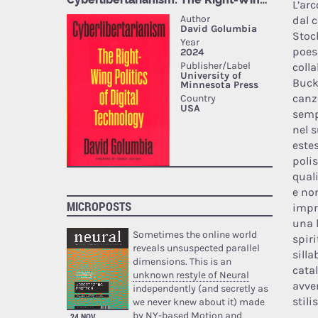
L’ar
dal 
Stoc
poes
coll
Buck
canz
semp
nel 
este
poli
qual
e no
MICROPOSTS
impr
una l
Sometimes the online world
spir
reveals unsuspected parallel
silla
dimensions. This is an
cata
unknown restyle of Neural
avve
independently (and secretly as
stili
we never knew about it) made
by NY-based Motion and
24 NOV