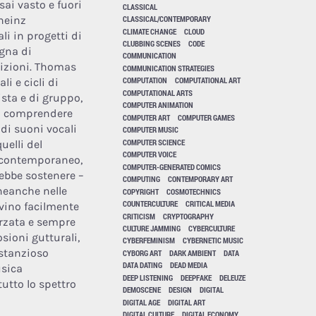
ai vasto e fuori
CLASSICAL
heinz
CLASSICAL/CONTEMPORARY
CLIMATE CHANGE
CLOUD
i in progetti di
CLUBBING SCENES
CODE
gna di
COMMUNICATION
sizioni. Thomas
COMMUNICATION STRATEGIES
COMPUTATION
COMPUTATIONAL ART
i e cicli di
COMPUTATIONAL ARTS
ista e di gruppo,
COMPUTER ANIMATION
 a comprendere
COMPUTER ART
COMPUTER GAMES
di suoni vocali
COMPUTER MUSIC
COMPUTER SCIENCE
uelli del
COMPUTER VOICE
l contemporaneo,
COMPUTER-GENERATED COMICS
rebbe sostenere –
COMPUTING
CONTEMPORARY ART
neanche nelle
COPYRIGHT
COSMOTECHNICS
COUNTERCULTURE
CRITICAL MEDIA
vino facilmente
CRITICISM
CRYPTOGRAPHY
forzata e sempre
CULTURE JAMMING
CYBERCULTURE
sioni gutturali,
CYBERFEMINISM
CYBERNETIC MUSIC
ostanzioso
CYBORG ART
DARK AMBIENT
DATA
DATA DATING
DEAD MEDIA
usica
DEEP LISTENING
DEEPFAKE
DELEUZE
utto lo spettro
DEMOSCENE
DESIGN
DIGITAL
DIGITAL AGE
DIGITAL ART
DIGITAL CULTURE
DIGITAL ECONOMY