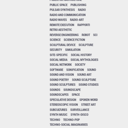
PUBLIC SPACE
PUBLISHING
PULSAR SYNTHESIS
RADIO
RADIO AND COMMUNICATION
RADIO WAVES
RADIO-ART
REMOTE EXECUTION
RAPPORTI
RETRO AESTHETIC
REVERSE ENGINEERING
ROBOT
SCI
SCIENCE
SCIENCE FICTION
SCULPTURAL DEVICE
SCULPTURE
SECURITY
SIMULATION
SITE-SPECIFIC
SOCIAL HISTORY
SOCIAL MEDIA
SOCIAL MYTHOLOGIES
SOCIAL NETWORK
SOCIETY
SOFTWARE
SONIFICATION
SOUND
SOUND AND VISION
SOUND ART
SOUND POETRY
SOUND SCULPTURE
SOUND SCULPTURES
SOUND STUDIES
SOUNDS
SOUNDSCAPE
SOUNDSCAPES
SPACE
SPECULATIVE DESIGN
SPOKEN WORD
STEREOSCOPIC VISION
STREET ART
SUBCULTURES
SURVEILLANCE
SYNTH MUSIC
SYNTH-DISCO
TECHNO
TECHNO-POP
TECHNO-SOCIAL IMAGINARIES