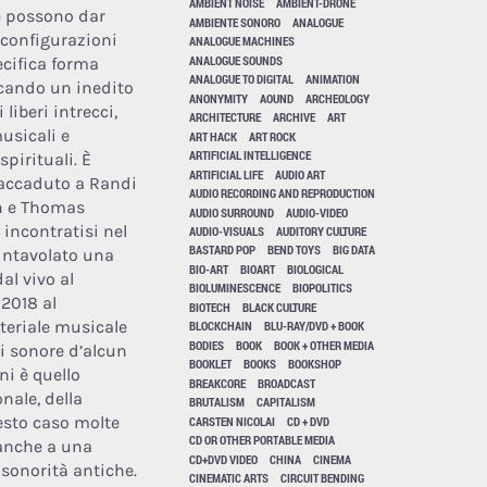
AMBIENT NOISE
AMBIENT-DRONE
e possono dar
AMBIENTE SONORO
ANALOGUE
 configurazioni
ANALOGUE MACHINES
ANALOGUE SOUNDS
ecifica forma
ANALOGUE TO DIGITAL
ANIMATION
scando un inedito
ANONYMITY
AOUND
ARCHEOLOGY
 liberi intrecci,
ARCHITECTURE
ARCHIVE
ART
usicali e
ART HACK
ART ROCK
ARTIFICIAL INTELLIGENCE
pirituali. È
ARTIFICIAL LIFE
AUDIO ART
 accaduto a Randi
AUDIO RECORDING AND REPRODUCTION
n e Thomas
AUDIO SURROUND
AUDIO-VIDEO
 incontratisi nel
AUDIO-VISUALS
AUDITORY CULTURE
BASTARD POP
BEND TOYS
BIG DATA
intavolato una
BIO-ART
BIOART
BIOLOGICAL
al vivo al
BIOLUMINESCENCE
BIOPOLITICS
2018 al
BIOTECH
BLACK CULTURE
teriale musicale
BLOCKCHAIN
BLU-RAY/DVD + BOOK
BODIES
BOOK
BOOK + OTHER MEDIA
i sonore d’alcun
BOOKLET
BOOKS
BOOKSHOP
ni è quello
BREAKCORE
BROADCAST
nale, della
BRUTALISM
CAPITALISM
esto caso molte
CARSTEN NICOLAI
CD + DVD
CD OR OTHER PORTABLE MEDIA
 anche a una
CD+DVD VIDEO
CHINA
CINEMA
 sonorità antiche.
CINEMATIC ARTS
CIRCUIT BENDING