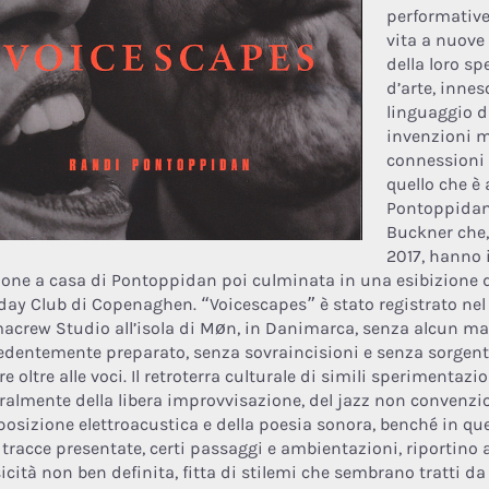
performativ
vita a nuove
della loro sp
d’arte, inne
linguaggio di
invenzioni m
connessioni s
quello che è
Pontoppida
Buckner che,
2017, hanno 
ione a casa di Pontoppidan poi culminata in una esibizione d
ay Club di Copenaghen. “Voicescapes” è stato registrato nel 
acrew Studio all’isola di Møn, in Danimarca, senza alcun ma
edentemente preparato, senza sovraincisioni e senza sorgent
e oltre alle voci. Il retroterra culturale di simili sperimentazio
ralmente della libera improvvisazione, del jazz non convenzio
osizione elettroacustica e della poesia sonora, benché in qu
e tracce presentate, certi passaggi e ambientazioni, riportino
icità non ben definita, fitta di stilemi che sembrano tratti da