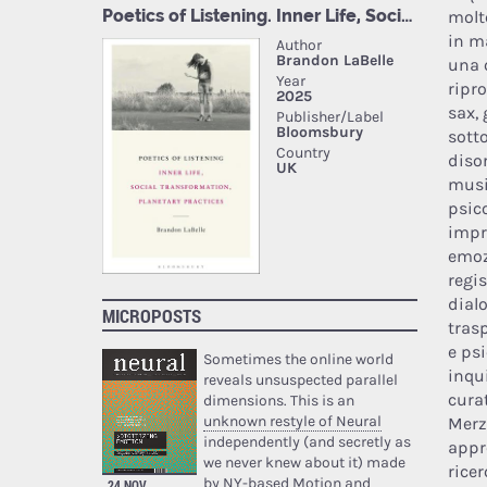
molt
in ma
una 
ripr
sax,
sott
diso
musi
psic
impr
emoz
regi
dial
MICROPOSTS
tras
e ps
Sometimes the online world
inqu
reveals unsuspected parallel
cura
dimensions. This is an
unknown restyle of Neural
Merz
independently (and secretly as
appr
we never knew about it) made
rice
by NY-based Motion and
24 NOV