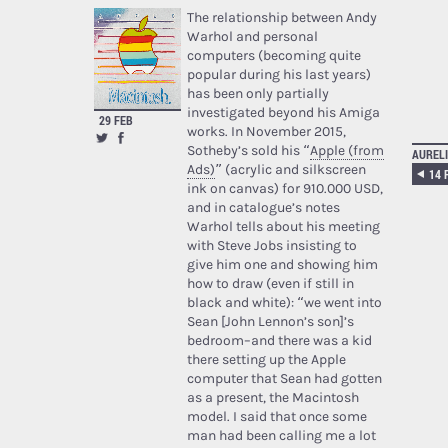
The relationship between Andy
Warhol and personal
computers (becoming quite
popular during his last years)
has been only partially
investigated beyond his Amiga
29 FEB
works. In November 2015,
Sotheby’s sold his “
Apple (from
AURELI
Ads)
” (acrylic and silkscreen
ink on canvas) for 910.000 USD,
and in catalogue’s notes
Warhol tells about his meeting
with Steve Jobs insisting to
give him one and showing him
how to draw (even if still in
black and white): “we went into
Sean [John Lennon’s son]’s
bedroom–and there was a kid
there setting up the Apple
computer that Sean had gotten
as a present, the Macintosh
model. I said that once some
man had been calling me a lot