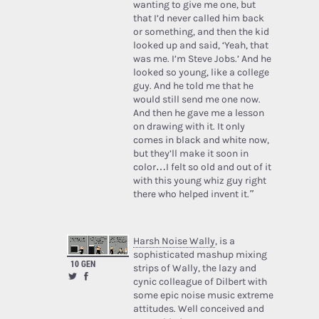
wanting to give me one, but
that I’d never called him back
or something, and then the kid
looked up and said, ‘Yeah, that
was me. I’m Steve Jobs.’ And he
looked so young, like a college
guy. And he told me that he
would still send me one now.
And then he gave me a lesson
on drawing with it. It only
comes in black and white now,
but they’ll make it soon in
color…I felt so old and out of it
with this young whiz guy right
there who helped invent it.”
Harsh Noise Wally
, is a
sophisticated mashup mixing
10 GEN
strips of Wally, the lazy and
cynic colleague of Dilbert with
some epic noise music extreme
attitudes. Well conceived and