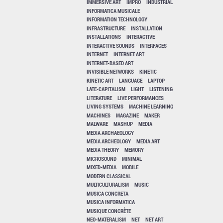
IMMERSIVE ART
IMPRO
INDUSTRIAL
INFORMATICA MUSICALE
INFORMATION TECHNOLOGY
INFRASTRUCTURE
INSTALLATION
INSTALLATIONS
INTERACTIVE
INTERACTIVE SOUNDS
INTERFACES
INTERNET
INTERNET ART
INTERNET-BASED ART
INVISIBLE NETWORKS
KINETIC
KINETIC ART
LANGUAGE
LAPTOP
LATE-CAPITALISM
LIGHT
LISTENING
LITERATURE
LIVE PERFORMANCES
LIVING SYSTEMS
MACHINE LEARNING
MACHINES
MAGAZINE
MAKER
MALWARE
MASHUP
MEDIA
MEDIA ARCHAEOLOGY
MEDIA ARCHEOLOGY
MEDIA ART
MEDIA THEORY
MEMORY
MICROSOUND
MINIMAL
MIXED-MEDIA
MOBILE
MODERN CLASSICAL
MULTICULTURALISM
MUSIC
MUSICA CONCRETA
MUSICA INFORMATICA
MUSIQUE CONCRÈTE
NEO-MATERALISM
NET
NET ART