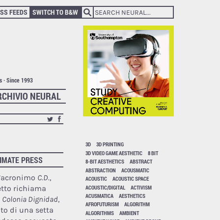
SS FEEDS
SWITCH TO B&W
ts · Since 1993
RCHIVIO NEURAL
3D
3D PRINTING
3D VIDEO GAME AESTHETIC
8 BIT
TIMATE PRESS
8-BIT AESTHETICS
ABSTRACT
ABSTRACTION
ACOUSMATIC
l’acronimo
C.D.
,
ACOUSTIC
ACOUSTIC SPACE
ACOUSTIC/DIGITAL
ACTIVISM
etto richiama
ACUSMATICA
AESTHETICS
e
Colonia Dignidad
,
AFROFUTURISM
ALGORITHM
to di una setta
ALGORITHMS
AMBIENT