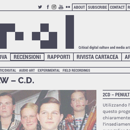
ABOUT
SUBSCRIBE
CONTACT
R
TWITTER
FACEBOOK
INSTAGRAM
YOUTUBE
FLICKR
Critical digital culture and media ar
OVA
RECENSIONI
RAPPORTI
RIVISTA CARTACEA
A
IC/DIGITAL
AUDIO ART
EXPERIMENTAL
FIELD RECORDINGS
W – C.D.
2CD – PENUL
Utilizzando 
questo prog
chiarament
l’insediamen