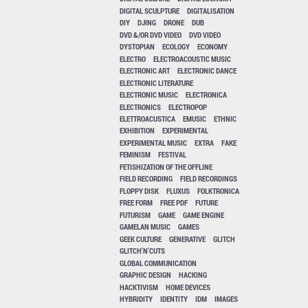
DIGITAL SCULPTURE
DIGITALISATION
DIY
DJING
DRONE
DUB
DVD &/OR DVD VIDEO
DVD VIDEO
DYSTOPIAN
ECOLOGY
ECONOMY
ELECTRO
ELECTROACOUSTIC MUSIC
ELECTRONIC ART
ELECTRONIC DANCE
ELECTRONIC LITERATURE
ELECTRONIC MUSIC
ELECTRONICA
ELECTRONICS
ELECTROPOP
ELETTROACUSTICA
EMUSIC
ETHNIC
EXHIBITION
EXPERIMENTAL
EXPERIMENTAL MUSIC
EXTRA
FAKE
FEMINISM
FESTIVAL
FETISHIZATION OF THE OFFLINE
FIELD RECORDING
FIELD RECORDINGS
FLOPPY DISK
FLUXUS
FOLKTRONICA
FREE FORM
FREE PDF
FUTURE
FUTURISM
GAME
GAME ENGINE
GAMELAN MUSIC
GAMES
GEEK CULTURE
GENERATIVE
GLITCH
GLITCH'N'CUTS
GLOBAL COMMUNICATION
GRAPHIC DESIGN
HACKING
HACKTIVISM
HOME DEVICES
HYBRIDITY
IDENTITY
IDM
IMAGES