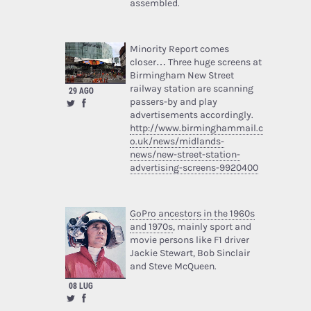
assembled.
Minority Report comes
closer… Three huge screens at
Birmingham New Street
railway station are scanning
29 AGO
passers-by and play
advertisements accordingly.
http://www.birminghammail.c
o.uk/news/midlands-
news/new-street-station-
advertising-screens-9920400
GoPro ancestors in the 1960s
and 1970s
, mainly sport and
movie persons like F1 driver
Jackie Stewart, Bob Sinclair
and Steve McQueen.
08 LUG