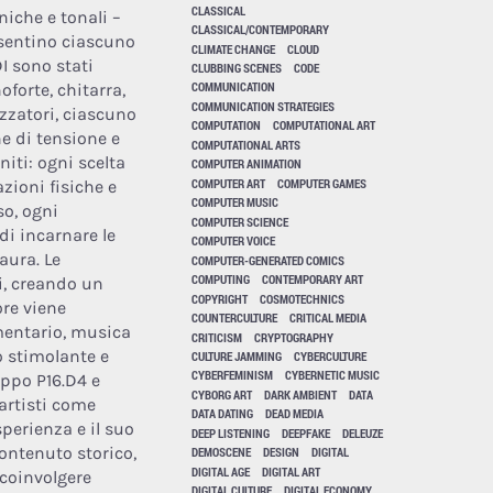
CLASSICAL
niche e tonali –
CLASSICAL/CONTEMPORARY
resentino ciascuno
CLIMATE CHANGE
CLOUD
I sono stati
CLUBBING SCENES
CODE
COMMUNICATION
forte, chitarra,
COMMUNICATION STRATEGIES
izzatori, ciascuno
COMPUTATION
COMPUTATIONAL ART
ne di tensione e
COMPUTATIONAL ARTS
iti: ogni scelta
COMPUTER ANIMATION
COMPUTER ART
COMPUTER GAMES
zioni fisiche e
COMPUTER MUSIC
so, ogni
COMPUTER SCIENCE
di incarnare le
COMPUTER VOICE
aura. Le
COMPUTER-GENERATED COMICS
COMPUTING
CONTEMPORARY ART
i, creando un
COPYRIGHT
COSMOTECHNICS
ore viene
COUNTERCULTURE
CRITICAL MEDIA
umentario, musica
CRITICISM
CRYPTOGRAPHY
o stimolante e
CULTURE JAMMING
CYBERCULTURE
CYBERFEMINISM
CYBERNETIC MUSIC
uppo P16.D4 e
CYBORG ART
DARK AMBIENT
DATA
 artisti come
DATA DATING
DEAD MEDIA
perienza e il suo
DEEP LISTENING
DEEPFAKE
DELEUZE
ontenuto storico,
DEMOSCENE
DESIGN
DIGITAL
DIGITAL AGE
DIGITAL ART
 coinvolgere
DIGITAL CULTURE
DIGITAL ECONOMY