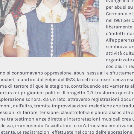
evangelica t
per abusi su
Germania e tr
nel 1961 per
liberamente l
d’indottrina
All’apparenz
sembrava uni
attività cult
organizzate 
sociale. In re
rno si consumavano oppressione, abusi sessuali e sfruttamen
nochet, a partire dal golpe del 1973, la setta si inserì senza es
ema di terrore di quella stagione, contribuendo attivamente al
tortura di prigionieri politici. Il progetto
C.D.
trasforma questa 
splorazione sonora: da un lato, attraverso registrazioni docu
imoni, dall’altro, tramite improvvisazioni melodiche che trad
ssioni di terrore, tensione, claustrofobia e paura associate al
one tra testimonianze dirette e interpretazioni musicali crea
lessa, immergendo l’ascoltatore in un’atmosfera emotivame
ietante. Le registrazioni effettuate nel corso dell’elaborazion