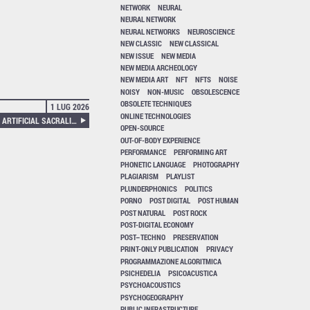
NETWORK
NEURAL
NEURAL NETWORK
NEURAL NETWORKS
NEUROSCIENCE
NEW CLASSIC
NEW CLASSICAL
NEW ISSUE
NEW MEDIA
NEW MEDIA ARCHEOLOGY
NEW MEDIA ART
NFT
NFTS
NOISE
NOISY
NON-MUSIC
OBSOLESCENCE
OBSOLETE TECHNIQUES
1 LUG 2026
ONLINE TECHNOLOGIES
BIBLICALLY ACCURATE BABE, ARTIFICIAL SACRALITY AND PROFANITY
OPEN-SOURCE
OUT-OF-BODY EXPERIENCE
PERFORMANCE
PERFORMING ART
PHONETIC LANGUAGE
PHOTOGRAPHY
PLAGIARISM
PLAYLIST
PLUNDERPHONICS
POLITICS
PORNO
POST DIGITAL
POST HUMAN
POST NATURAL
POST ROCK
POST-DIGITAL ECONOMY
POST–TECHNO
PRESERVATION
PRINT-ONLY PUBLICATION
PRIVACY
PROGRAMMAZIONE ALGORITMICA
PSICHEDELIA
PSICOACUSTICA
PSYCHOACOUSTICS
PSYCHOGEOGRAPHY
PUBLIC INFRASTRUCTURE