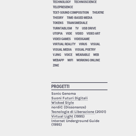
TECHNOLOGY
TECHNOSCIENCE
TELEPRESENCE
TEXT-SOUND COMPOSITION
THEATRE
THEORY
TIME-BASED MEDIA
TOKENS
TRANSMEDIALE
TURNTABLISM
TV
USB DRIVE
UTOPIA
VIDE
VIDEO
VIDEO ART
VIDEO GAMES
VIDEOGAME
VIRTUAL REALITY
VIRUS
VISUAL
VISUAL MEDIA
VISUAL POETRY
VJING
VOICE
WEARABLE
WEB
WEBAPP
WIFI
WORKING ONLINE
ZINE
PROGETTI
Sonic Genoma
Suoni Futuri Digitali
Wicked Style
nordiC (Dissonanze)
Tecnologie di Liberazione
(2001)
Virtual Light
(1995)
Internet Underground Guide
(1995)