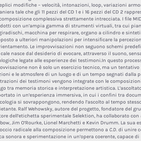
eplici modifiche – velocità, intonazioni, loop, variazioni armo
niera tale che gli 11 pezzi del CD 1 e i 16 pezzi del CD 2 rapp
composizione complessiva strettamente intrecciata. I file MID
odotti con un’ampia gamma di strumenti virtuali, tra cui piano
 giradischi, macchina per respirare, organo a cilindro e sintet
oposto a ulteriori manipolazioni per intensificare la percezio
rientamento. Le improvvisazioni non seguono schemi predefin
cale nasce dal desiderio di evocare, attraverso il suono, sensa
ologiche legate alle esperienze dei testimoni.In questo proces
ovvisazione non è solo un esercizio tecnico, ma un tentativo 
ioni e le atmosfere di un luogo e di un tempo segnati dalla p
strazioni dei testimoni vengono integrate con le composizion
ogo tra memoria storica e interpretazione artistica. L’ascoltat
portato in un’esperienza immersiva, in cui i confini tra doc
icologia si sovrappongono, rendendo l’ascolto al tempo stess
ietante. Ralf Wehowsky, autore del progetto, fondatore del gr
tore dell’etichetta sperimentale Selektion, ha collaborato con
bow, Jim O’Rourke, Lionel Marchetti e Kevin Drumm. La sua es
occio radicale alla composizione permettono a
C.D.
di unire c
rca sonora e sperimentazione in un’opera coerente, capace di