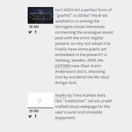
Isn’t ASCII Art a perfect form of
“graffiti” in 2010s? The 8-bit
aesthetics is among the
strongest visual references
30 GIU
connecting the analogue recent
past with the omni-digital
present, so why not adopt it to
finally have some public art
embedded in the present? In
Varberg, Sweden, 2016, the
GOTO80
crew (feat: Karin
Andersson) did it, choosing
(not by accident) the Mo Soul
Amiga-font.
YesNo
by Timo Kahlen feels
like “traditional” net art, a well
crafted stuck webpage for the
29 GIU
user’s aural and clickable
enjoyment.