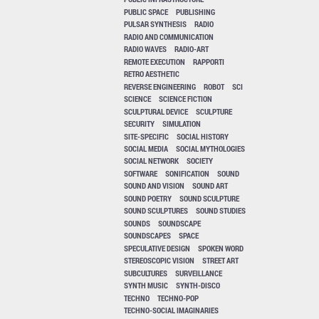
PUBLIC SPACE
PUBLISHING
PULSAR SYNTHESIS
RADIO
RADIO AND COMMUNICATION
RADIO WAVES
RADIO-ART
REMOTE EXECUTION
RAPPORTI
RETRO AESTHETIC
REVERSE ENGINEERING
ROBOT
SCI
SCIENCE
SCIENCE FICTION
SCULPTURAL DEVICE
SCULPTURE
SECURITY
SIMULATION
SITE-SPECIFIC
SOCIAL HISTORY
SOCIAL MEDIA
SOCIAL MYTHOLOGIES
SOCIAL NETWORK
SOCIETY
SOFTWARE
SONIFICATION
SOUND
SOUND AND VISION
SOUND ART
SOUND POETRY
SOUND SCULPTURE
SOUND SCULPTURES
SOUND STUDIES
SOUNDS
SOUNDSCAPE
SOUNDSCAPES
SPACE
SPECULATIVE DESIGN
SPOKEN WORD
STEREOSCOPIC VISION
STREET ART
SUBCULTURES
SURVEILLANCE
SYNTH MUSIC
SYNTH-DISCO
TECHNO
TECHNO-POP
TECHNO-SOCIAL IMAGINARIES