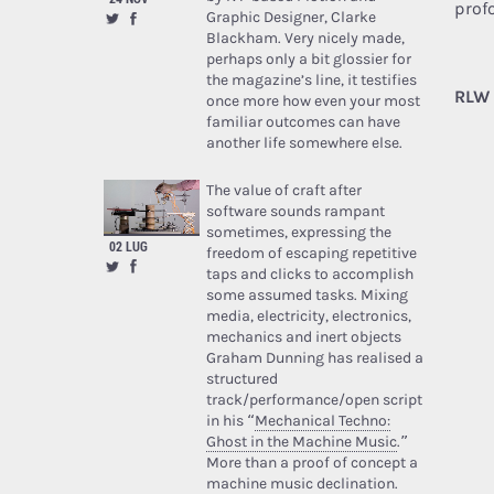
prof
Graphic Designer, Clarke
Blackham. Very nicely made,
perhaps only a bit glossier for
the magazine’s line, it testifies
RLW 
once more how even your most
familiar outcomes can have
another life somewhere else.
The value of craft after
software sounds rampant
sometimes, expressing the
02 LUG
freedom of escaping repetitive
taps and clicks to accomplish
some assumed tasks. Mixing
media, electricity, electronics,
mechanics and inert objects
Graham Dunning has realised a
structured
track/performance/open script
in his “
Mechanical Techno:
Ghost in the Machine Music
.”
More than a proof of concept a
machine music declination.