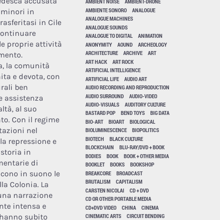
edesca accusata
AMBIENT NOISE
AMBIENT-DRONE
AMBIENTE SONORO
ANALOGUE
 minori in
ANALOGUE MACHINES
asferitasi in Cile
ANALOGUE SOUNDS
 continuare
ANALOGUE TO DIGITAL
ANIMATION
e proprie attività
ANONYMITY
AOUND
ARCHEOLOGY
ARCHITECTURE
ARCHIVE
ART
mento.
ART HACK
ART ROCK
a, la comunità
ARTIFICIAL INTELLIGENCE
ta e devota, con
ARTIFICIAL LIFE
AUDIO ART
urali ben
AUDIO RECORDING AND REPRODUCTION
AUDIO SURROUND
AUDIO-VIDEO
e assistenza
AUDIO-VISUALS
AUDITORY CULTURE
altà, al suo
BASTARD POP
BEND TOYS
BIG DATA
to. Con il regime
BIO-ART
BIOART
BIOLOGICAL
itazioni nel
BIOLUMINESCENCE
BIOPOLITICS
BIOTECH
BLACK CULTURE
la repressione e
BLOCKCHAIN
BLU-RAY/DVD + BOOK
storia in
BODIES
BOOK
BOOK + OTHER MEDIA
mentarie di
BOOKLET
BOOKS
BOOKSHOP
ucono in suono le
BREAKCORE
BROADCAST
BRUTALISM
CAPITALISM
la Colonia. La
CARSTEN NICOLAI
CD + DVD
 una narrazione
CD OR OTHER PORTABLE MEDIA
nte intensa e
CD+DVD VIDEO
CHINA
CINEMA
e hanno subito
CINEMATIC ARTS
CIRCUIT BENDING