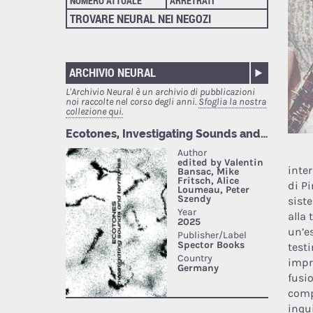
NUMERO ATTUALE
ARRETRATI
TROVARE NEURAL NEI NEGOZI
ARCHIVIO NEURAL
L'Archivio Neural è un archivio di pubblicazioni
noi raccolte nel corso degli anni.
Sfoglia la nostra
collezione qui.
inte
di Pi
sist
alla 
un’e
test
impre
fusi
comp
inqu