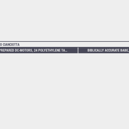
O CIANCIOTTA
14 PREPARED DC-MOTORS, 24 POLYETHYLENE TANKS, 216M PIANO STRINGS, RESONATING MULTITUDE