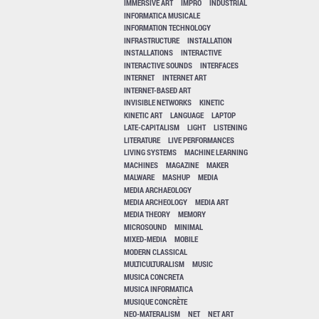
IMMERSIVE ART
IMPRO
INDUSTRIAL
INFORMATICA MUSICALE
INFORMATION TECHNOLOGY
INFRASTRUCTURE
INSTALLATION
INSTALLATIONS
INTERACTIVE
INTERACTIVE SOUNDS
INTERFACES
INTERNET
INTERNET ART
INTERNET-BASED ART
INVISIBLE NETWORKS
KINETIC
KINETIC ART
LANGUAGE
LAPTOP
LATE-CAPITALISM
LIGHT
LISTENING
LITERATURE
LIVE PERFORMANCES
LIVING SYSTEMS
MACHINE LEARNING
MACHINES
MAGAZINE
MAKER
MALWARE
MASHUP
MEDIA
MEDIA ARCHAEOLOGY
MEDIA ARCHEOLOGY
MEDIA ART
MEDIA THEORY
MEMORY
MICROSOUND
MINIMAL
MIXED-MEDIA
MOBILE
MODERN CLASSICAL
MULTICULTURALISM
MUSIC
MUSICA CONCRETA
MUSICA INFORMATICA
MUSIQUE CONCRÈTE
NEO-MATERALISM
NET
NET ART