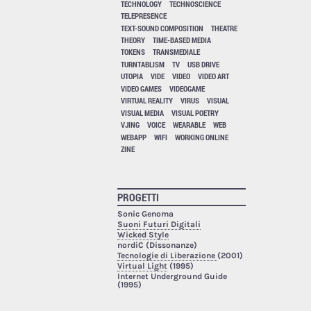
TECHNOLOGY
TECHNOSCIENCE
TELEPRESENCE
TEXT-SOUND COMPOSITION
THEATRE
THEORY
TIME-BASED MEDIA
TOKENS
TRANSMEDIALE
TURNTABLISM
TV
USB DRIVE
UTOPIA
VIDE
VIDEO
VIDEO ART
VIDEO GAMES
VIDEOGAME
VIRTUAL REALITY
VIRUS
VISUAL
VISUAL MEDIA
VISUAL POETRY
VJING
VOICE
WEARABLE
WEB
WEBAPP
WIFI
WORKING ONLINE
ZINE
PROGETTI
Sonic Genoma
Suoni Futuri Digitali
Wicked Style
nordiC (Dissonanze)
Tecnologie di Liberazione
(2001)
Virtual Light
(1995)
Internet Underground Guide
(1995)