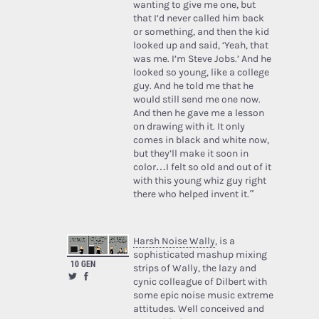
wanting to give me one, but
that I’d never called him back
or something, and then the kid
looked up and said, ‘Yeah, that
was me. I’m Steve Jobs.’ And he
looked so young, like a college
guy. And he told me that he
would still send me one now.
And then he gave me a lesson
on drawing with it. It only
comes in black and white now,
but they’ll make it soon in
color…I felt so old and out of it
with this young whiz guy right
there who helped invent it.”
Harsh Noise Wally
, is a
sophisticated mashup mixing
10 GEN
strips of Wally, the lazy and
cynic colleague of Dilbert with
some epic noise music extreme
attitudes. Well conceived and