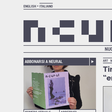
ENGLISH
ITALIANO
NU
ABBONARSI A NEURAL
ART
Ti
“e