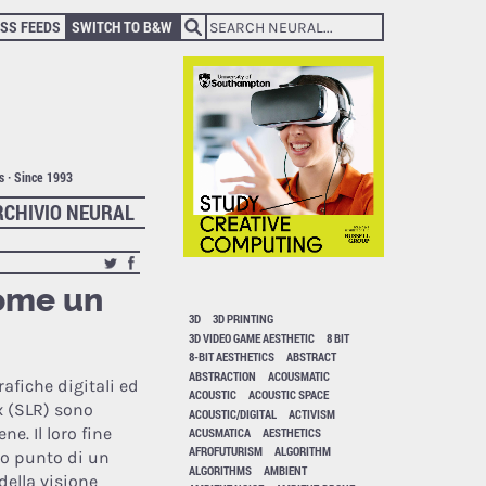
SS FEEDS
SWITCH TO B&W
ts · Since 1993
RCHIVIO NEURAL
come un
3D
3D PRINTING
3D VIDEO GAME AESTHETIC
8 BIT
8-BIT AESTHETICS
ABSTRACT
ABSTRACTION
ACOUSMATIC
afiche digitali ed
ACOUSTIC
ACOUSTIC SPACE
x (SLR) sono
ACOUSTIC/DIGITAL
ACTIVISM
ne. Il loro fine
ACUSMATICA
AESTHETICS
AFROFUTURISM
ALGORITHM
so punto di un
ALGORITHMS
AMBIENT
della visione