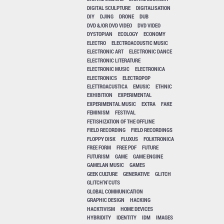
DIGITAL SCULPTURE
DIGITALISATION
DIY
DJING
DRONE
DUB
DVD &/OR DVD VIDEO
DVD VIDEO
DYSTOPIAN
ECOLOGY
ECONOMY
ELECTRO
ELECTROACOUSTIC MUSIC
ELECTRONIC ART
ELECTRONIC DANCE
ELECTRONIC LITERATURE
ELECTRONIC MUSIC
ELECTRONICA
ELECTRONICS
ELECTROPOP
ELETTROACUSTICA
EMUSIC
ETHNIC
EXHIBITION
EXPERIMENTAL
EXPERIMENTAL MUSIC
EXTRA
FAKE
FEMINISM
FESTIVAL
FETISHIZATION OF THE OFFLINE
FIELD RECORDING
FIELD RECORDINGS
FLOPPY DISK
FLUXUS
FOLKTRONICA
FREE FORM
FREE PDF
FUTURE
FUTURISM
GAME
GAME ENGINE
GAMELAN MUSIC
GAMES
GEEK CULTURE
GENERATIVE
GLITCH
GLITCH'N'CUTS
GLOBAL COMMUNICATION
GRAPHIC DESIGN
HACKING
HACKTIVISM
HOME DEVICES
HYBRIDITY
IDENTITY
IDM
IMAGES