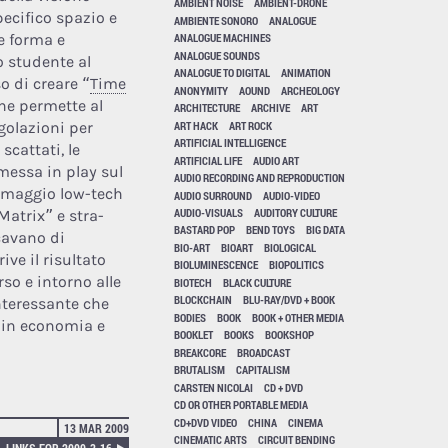
AMBIENT NOISE
AMBIENT-DRONE
pecifico spazio e
AMBIENTE SONORO
ANALOGUE
e forma e
ANALOGUE MACHINES
ANALOGUE SOUNDS
o studente al
ANALOGUE TO DIGITAL
ANIMATION
o di creare “
Time
ANONYMITY
AOUND
ARCHEOLOGY
che permette al
ARCHITECTURE
ARCHIVE
ART
ART HACK
ART ROCK
golazioni per
ARTIFICIAL INTELLIGENCE
cattati, le
ARTIFICIAL LIFE
AUDIO ART
messa in play sul
AUDIO RECORDING AND REPRODUCTION
n omaggio low-tech
AUDIO SURROUND
AUDIO-VIDEO
AUDIO-VISUALS
AUDITORY CULTURE
Matrix” e stra-
BASTARD POP
BEND TOYS
BIG DATA
cavano di
BIO-ART
BIOART
BIOLOGICAL
ive il risultato
BIOLUMINESCENCE
BIOPOLITICS
so e intorno alle
BIOTECH
BLACK CULTURE
BLOCKCHAIN
BLU-RAY/DVD + BOOK
nteressante che
BODIES
BOOK
BOOK + OTHER MEDIA
o in economia e
BOOKLET
BOOKS
BOOKSHOP
BREAKCORE
BROADCAST
BRUTALISM
CAPITALISM
CARSTEN NICOLAI
CD + DVD
CD OR OTHER PORTABLE MEDIA
CD+DVD VIDEO
CHINA
CINEMA
13 MAR 2009
CINEMATIC ARTS
CIRCUIT BENDING
LINKS FOR 2009-3-16