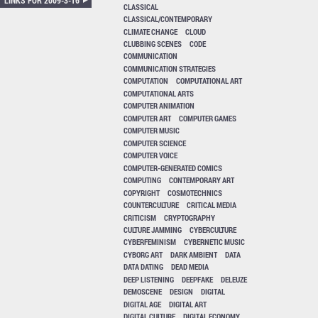
CLASSICAL
CLASSICAL/CONTEMPORARY
CLIMATE CHANGE
CLOUD
CLUBBING SCENES
CODE
COMMUNICATION
COMMUNICATION STRATEGIES
COMPUTATION
COMPUTATIONAL ART
COMPUTATIONAL ARTS
COMPUTER ANIMATION
COMPUTER ART
COMPUTER GAMES
COMPUTER MUSIC
COMPUTER SCIENCE
COMPUTER VOICE
COMPUTER-GENERATED COMICS
COMPUTING
CONTEMPORARY ART
COPYRIGHT
COSMOTECHNICS
COUNTERCULTURE
CRITICAL MEDIA
CRITICISM
CRYPTOGRAPHY
CULTURE JAMMING
CYBERCULTURE
CYBERFEMINISM
CYBERNETIC MUSIC
CYBORG ART
DARK AMBIENT
DATA
DATA DATING
DEAD MEDIA
DEEP LISTENING
DEEPFAKE
DELEUZE
DEMOSCENE
DESIGN
DIGITAL
DIGITAL AGE
DIGITAL ART
DIGITAL CULTURE
DIGITAL ECONOMY