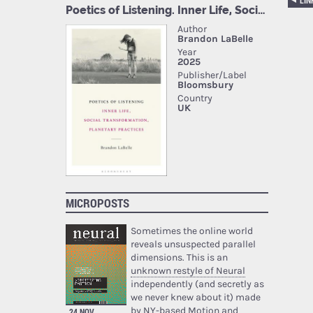
MICROPOSTS
Sometimes the online world
reveals unsuspected parallel
dimensions. This is an
unknown restyle of Neural
independently (and secretly as
we never knew about it) made
by NY-based Motion and
24 NOV