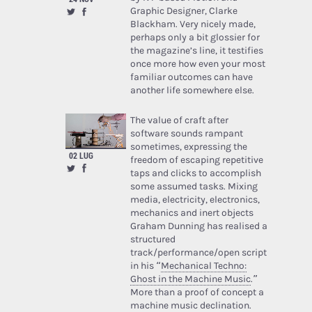
Graphic Designer, Clarke
Blackham. Very nicely made,
perhaps only a bit glossier for
the magazine’s line, it testifies
once more how even your most
familiar outcomes can have
another life somewhere else.
The value of craft after
software sounds rampant
sometimes, expressing the
02 LUG
freedom of escaping repetitive
taps and clicks to accomplish
some assumed tasks. Mixing
media, electricity, electronics,
mechanics and inert objects
Graham Dunning has realised a
structured
track/performance/open script
in his “
Mechanical Techno:
Ghost in the Machine Music
.”
More than a proof of concept a
machine music declination.