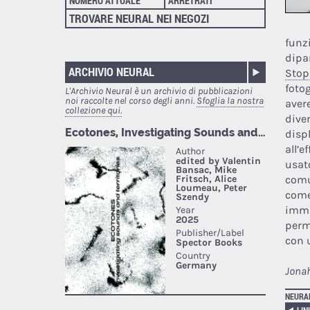
NUMERO ATTUALE
ARRETRATI
TROVARE NEURAL NEI NEGOZI
funz
dipa
ARCHIVIO NEURAL
Stop
foto
L'Archivio Neural è un archivio di pubblicazioni
noi raccolte nel corso degli anni.
Sfoglia la nostra
aver
collezione qui.
dive
disp
all’e
usat
comun
come
imma
perm
con 
Jona
NEURA
LIN