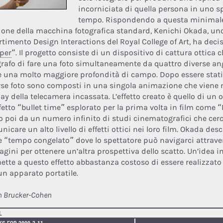
incorniciata di quella persona in uno s
tempo. Rispondendo a questa minimal
ione della macchina fotografica standard, Kenichi Okada, un
rtimento Design Interactions del Royal College of Art, ha decis
per
“. Il progetto consiste di un dispositivo di cattura ottica 
grafo di fare una foto simultaneamente da quattro diverse an
e una molto maggiore profondità di campo. Dopo essere stati s
rse foto sono composti in una singola animazione che viene 
lay della telecamera incassata. L’effetto creato è quello di u
ffetto “bullet time” esplorato per la prima volta in film come “
o poi da un numero infinito di studi cinematografici che cer
icare un alto livello di effetti ottici nei loro film. Okada descr
 “tempo congelato” dove lo spettatore può navigarci attraver
gini per ottenere un’altra prospettiva dello scatto. Un’idea i
ette a questo effetto abbastanza costoso di essere realizzat
un apparato portatile.
h Brucker-Cohen
L
KS FOR 2009-3-11