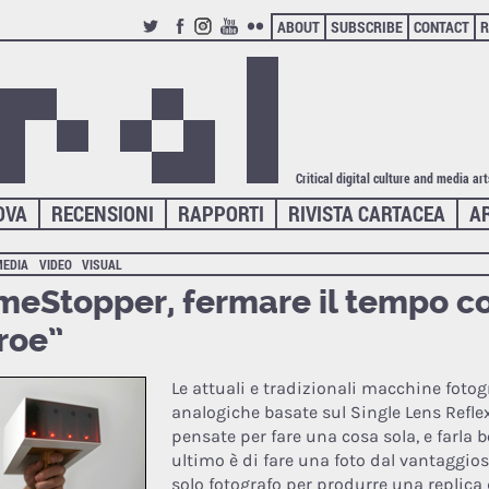
ABOUT
SUBSCRIBE
CONTACT
R
TWITTER
FACEBOOK
INSTAGRAM
YOUTUBE
FLICKR
Critical digital culture and media ar
OVA
RECENSIONI
RAPPORTI
RIVISTA CARTACEA
A
MEDIA
VIDEO
VISUAL
meStopper, fermare il tempo 
roe”
Le attuali e tradizionali macchine fotogr
analogiche basate sul Single Lens Refle
pensate per fare una cosa sola, e farla be
ultimo è di fare una foto dal vantaggio
solo fotografo per produrre una replica 