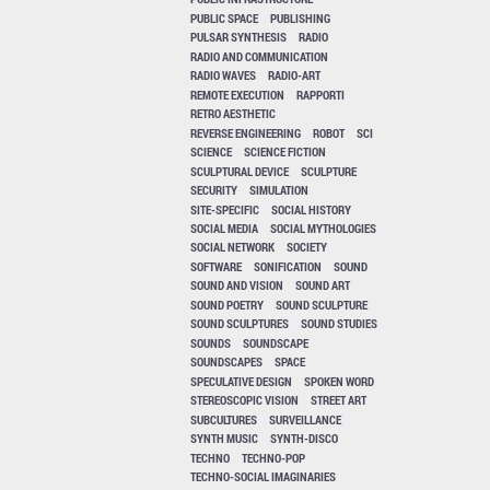
PUBLIC SPACE
PUBLISHING
PULSAR SYNTHESIS
RADIO
RADIO AND COMMUNICATION
RADIO WAVES
RADIO-ART
REMOTE EXECUTION
RAPPORTI
RETRO AESTHETIC
REVERSE ENGINEERING
ROBOT
SCI
SCIENCE
SCIENCE FICTION
SCULPTURAL DEVICE
SCULPTURE
SECURITY
SIMULATION
SITE-SPECIFIC
SOCIAL HISTORY
SOCIAL MEDIA
SOCIAL MYTHOLOGIES
SOCIAL NETWORK
SOCIETY
SOFTWARE
SONIFICATION
SOUND
SOUND AND VISION
SOUND ART
SOUND POETRY
SOUND SCULPTURE
SOUND SCULPTURES
SOUND STUDIES
SOUNDS
SOUNDSCAPE
SOUNDSCAPES
SPACE
SPECULATIVE DESIGN
SPOKEN WORD
STEREOSCOPIC VISION
STREET ART
SUBCULTURES
SURVEILLANCE
SYNTH MUSIC
SYNTH-DISCO
TECHNO
TECHNO-POP
TECHNO-SOCIAL IMAGINARIES