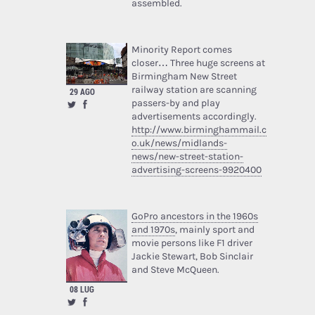
assembled.
Minority Report comes
closer… Three huge screens at
Birmingham New Street
railway station are scanning
29 AGO
passers-by and play
advertisements accordingly.
http://www.birminghammail.c
o.uk/news/midlands-
news/new-street-station-
advertising-screens-9920400
GoPro ancestors in the 1960s
and 1970s
, mainly sport and
movie persons like F1 driver
Jackie Stewart, Bob Sinclair
and Steve McQueen.
08 LUG