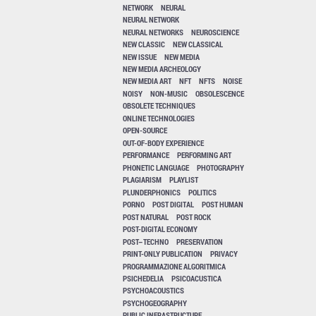
NETWORK
NEURAL
NEURAL NETWORK
NEURAL NETWORKS
NEUROSCIENCE
NEW CLASSIC
NEW CLASSICAL
NEW ISSUE
NEW MEDIA
NEW MEDIA ARCHEOLOGY
NEW MEDIA ART
NFT
NFTS
NOISE
NOISY
NON-MUSIC
OBSOLESCENCE
OBSOLETE TECHNIQUES
ONLINE TECHNOLOGIES
OPEN-SOURCE
OUT-OF-BODY EXPERIENCE
PERFORMANCE
PERFORMING ART
PHONETIC LANGUAGE
PHOTOGRAPHY
PLAGIARISM
PLAYLIST
PLUNDERPHONICS
POLITICS
PORNO
POST DIGITAL
POST HUMAN
POST NATURAL
POST ROCK
POST-DIGITAL ECONOMY
POST–TECHNO
PRESERVATION
PRINT-ONLY PUBLICATION
PRIVACY
PROGRAMMAZIONE ALGORITMICA
PSICHEDELIA
PSICOACUSTICA
PSYCHOACOUSTICS
PSYCHOGEOGRAPHY
PUBLIC INFRASTRUCTURE