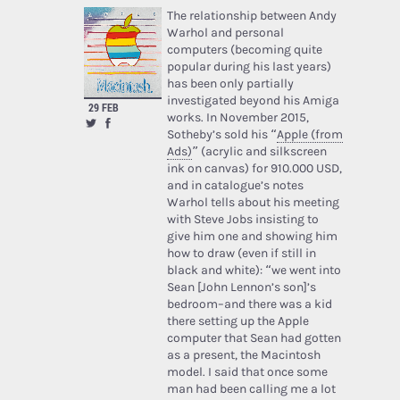
The relationship between Andy
Warhol and personal
computers (becoming quite
popular during his last years)
has been only partially
investigated beyond his Amiga
29 FEB
works. In November 2015,
Sotheby’s sold his “
Apple (from
Ads)
” (acrylic and silkscreen
ink on canvas) for 910.000 USD,
and in catalogue’s notes
Warhol tells about his meeting
with Steve Jobs insisting to
give him one and showing him
how to draw (even if still in
black and white): “we went into
Sean [John Lennon’s son]’s
bedroom–and there was a kid
there setting up the Apple
computer that Sean had gotten
as a present, the Macintosh
model. I said that once some
man had been calling me a lot