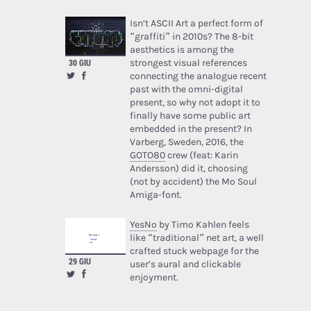
Isn’t ASCII Art a perfect form of
“graffiti” in 2010s? The 8-bit
aesthetics is among the
strongest visual references
30 GIU
connecting the analogue recent
past with the omni-digital
present, so why not adopt it to
finally have some public art
embedded in the present? In
Varberg, Sweden, 2016, the
GOTO80
crew (feat: Karin
Andersson) did it, choosing
(not by accident) the Mo Soul
Amiga-font.
YesNo
by Timo Kahlen feels
like “traditional” net art, a well
crafted stuck webpage for the
29 GIU
user’s aural and clickable
enjoyment.